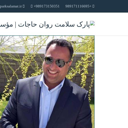
parksalamat.ir
+989173150351
+989171116695