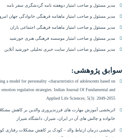
مدیر مسئول و صاحب امتیاز دوهفته نامه گردشگری سفر نامه
مدیر مسئول و صاحب امتیاز ماهنامه فرهنگی خانوادگی جهان امرو
مدیر مسئول و صاحب امتیاز ماهنامه فرهنگی اجتماعی باران
مدیر مسئول و صاحب امتیاز موسسه فرهنگی هنری خورشید
مدیر مسئول و صاحب امتیاز سایت خبری تحلیلی خورشید آنلاین
سوابق پژوهشی:
g a model for personality -characteristics of adolescents based on
 emotion regulation strategies. Indian Journal Of Fundamental and
Applied Life Sciences; 5(3): 2049-2055
اثربخشی آموزش مهارت های فرزندپروری والدین بر کاهش مشکلات
خانواده و چالش های آن در ایران، شیراز، دانشگاه شیراز
اثربخشی درمان ارتباط والد – کودک بر کاهش مشکلات رفتاری کود